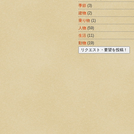
季節
(3)
建物
(2)
乗り物
(1)
人物
(59)
生活
(11)
動物
(19)
リクエスト・要望を投稿！