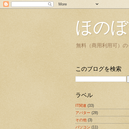
ほのぼ
無料（商用利用可）の
このブログを検索
ラベル
IT関連
(33)
アバター
(28)
その他
(3)
パソコン
(11)