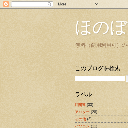
ほのぼ
無料（商用利用可）の
このブログを検索
ラベル
IT関連
(33)
アバター
(28)
その他
(3)
パソコン
(11)