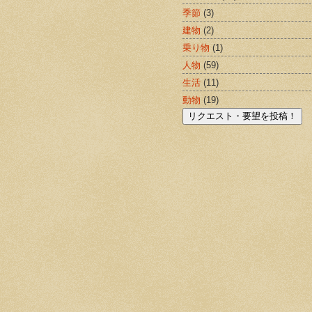
季節
(3)
建物
(2)
乗り物
(1)
人物
(59)
生活
(11)
動物
(19)
リクエスト・要望を投稿！